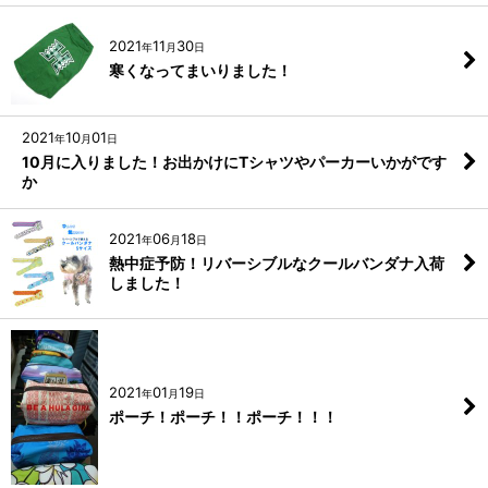
2021
11
30
年
月
日
寒くなってまいりました！
2021
10
01
年
月
日
10月に入りました！お出かけにTシャツやパーカーいかがです
か
2021
06
18
年
月
日
熱中症予防！リバーシブルなクールバンダナ入荷
しました！
2021
01
19
年
月
日
ポーチ！ポーチ！！ポーチ！！！