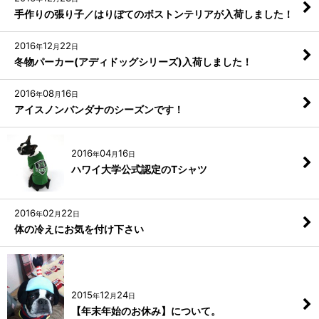
手作りの張り子／はりぼてのボストンテリアが入荷しました！
2016
12
22
年
月
日
冬物パーカー(アディドッグシリーズ)入荷しました！
2016
08
16
年
月
日
アイスノンバンダナのシーズンです！
2016
04
16
年
月
日
ハワイ大学公式認定のTシャツ
2016
02
22
年
月
日
体の冷えにお気を付け下さい
2015
12
24
年
月
日
【年末年始のお休み】について。