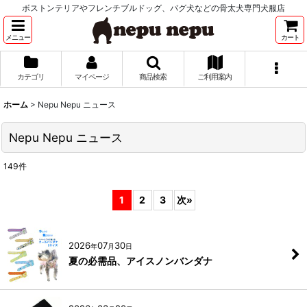
ボストンテリアやフレンチブルドッグ、パグ犬などの骨太犬専門犬服店
メニュー
カート
カテゴリ
マイページ
商品検索
ご利用案内
ホーム
>
Nepu Nepu ニュース
Nepu Nepu ニュース
149
件
1
2
3
次
»
2026
07
30
年
月
日
夏の必需品、アイスノンバンダナ