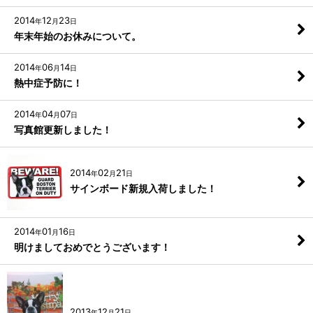
2014
12
23
年
月
日
年末年始のお休みについて。
2014
06
14
年
月
日
熱中症予防に！
2014
04
07
年
月
日
写真館更新しました！
2014
02
21
年
月
日
サインボード新規入荷しました！
2014
01
16
年
月
日
明けましておめでとうございます！
2013
12
21
年
月
日