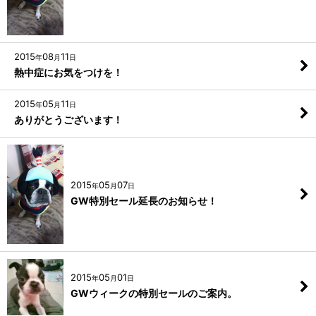
2015
08
11
年
月
日
熱中症にお気をつけを！
2015
05
11
年
月
日
ありがとうございます！
2015
05
07
年
月
日
GW特別セール延長のお知らせ！
2015
05
01
年
月
日
GWウィークの特別セールのご案内。