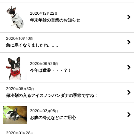
2020
12
22
年
月
日
年末年始の営業のお知らせ
2020
10
10
年
月
日
急に寒くなりましたね。。。
2020
06
26
年
月
日
今年は猛暑・・・？！
2020
05
30
年
月
日
保冷剤の入るアイスノンバンダナの季節ですね！
2020
02
08
年
月
日
お腹の冷えなどにご用心
2020
01
28
年
月
日