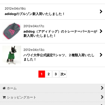
2012
04
19
年
月
日
adidogのブルゾン新入荷いたしました！
2012
04
17
年
月
日
adidog（アディドッグ）のトレーナーパーカーが
新入荷いたしました！
2012
04
13
年
月
日
ハワイ大学公式認定Tシャツ、２種類入荷いたし
ました！
1
2
3
次
»
ホーム
ショッピングカート