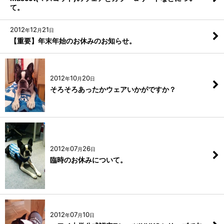
て。
2012
12
21
年
月
日
【重要】年末年始のお休みのお知らせ。
2012
10
20
年
月
日
そろそろあったかウェアいかがですか？
2012
07
26
年
月
日
臨時のお休みについて。
2012
07
10
年
月
日