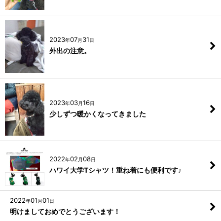
2023
07
31
年
月
日
外出の注意。
2023
03
16
年
月
日
少しずつ暖かくなってきました
2022
02
08
年
月
日
ハワイ大学Tシャツ！重ね着にも便利です♪
2022
01
01
年
月
日
明けましておめでとうございます！