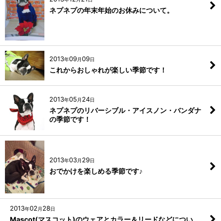
ネプネプの年末年始のお休みについて。
2013
09
09
年
月
日
これからおしゃれが楽しい季節です！
2013
05
24
年
月
日
ネプネプのリバーシブル・アイスノン・バンダナ
の季節です！
2013
03
29
年
月
日
おでかけを楽しめる季節です♪
2013
02
28
年
月
日
Mascot(マスコット)のウェアとカラー＆リードなどについ