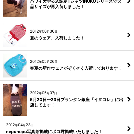
ハワイ大学公式認定TシャツINUKOシリーズで欠
品サイズが再入荷しました！
2012
06
30
年
月
日
夏のウェア、入荷しました！
2012
05
26
年
月
日
春夏の新作ウェアがぞくぞく入荷しております！
2012
05
07
年
月
日
5月20日〜23日プランタン銀座『イヌコレ』に出
店してます！
2012
04
23
年
月
日
nepunepu写真館掲載にポコ君掲載いたしました！