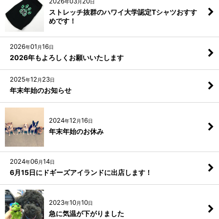
2026
03
20
年
月
日
ストレッチ抜群のハワイ大学認定Tシャツおすす
めです！
2026
01
16
年
月
日
2026年もよろしくお願いいたします
2025
12
23
年
月
日
年末年始のお知らせ
2024
12
16
年
月
日
年末年始のお休み
2024
06
14
年
月
日
6月15日にドギーズアイランドに出店します！
2023
10
10
年
月
日
急に気温が下がりました