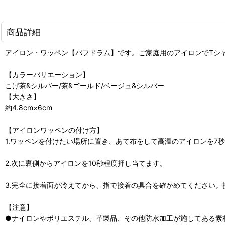
商品詳細
アイロン・ワッペン【パフドラム】です。ご家庭用のアイロンでTシ
【カラーバリエーション】
こげ茶&シルバー/茶&ゴールド/ベージュ&シルバー
【大きさ】
約4.8cm×6cm
【アイロンワッペンの付け方】
1.ワッペンを付けたい場所に置き、あて布をして高温のアイロンを7
2.次に裏側からアイロンを10秒程度押し当てます。
3.完全に接着面が冷えてから、指で接着の具合を確かめてください。接
【注意】
●ナイロンやポリエステル、革製品、その他防水加工が施してある素