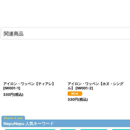
関連商品
アイロン・ワッペン【ティアレ】
アイロン・ワッペン【ホヌ・シング
[
IW001-1
]
ル】
[
IW001-2
]
330
円
(税込)
330
円
(税込)
NepuNepu 人気キーワード