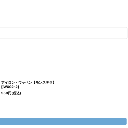
アイロン・ワッペン【モンステラ】
[
IW002-2
]
550
円
(税込)