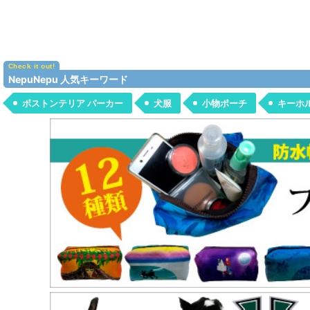
NepuNepu 人気キーワード
ボストンテリア パーカー
犬服
小物ポーチ
キーホ