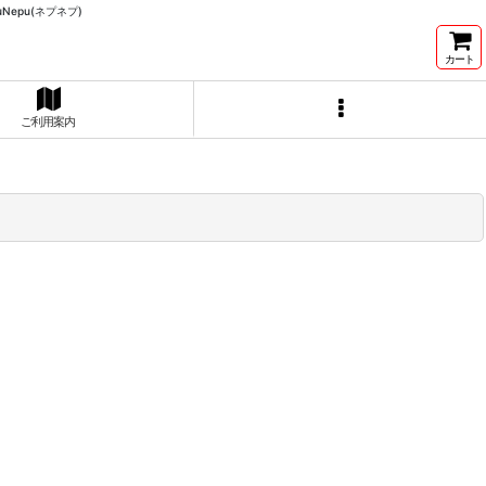
Nepu(ネプネプ)
カート
ご利用案内