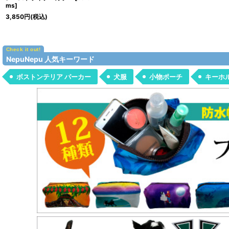
ms
]
3,850
円
(税込)
NepuNepu 人気キーワード
ボストンテリア パーカー
犬服
小物ポーチ
キーホ