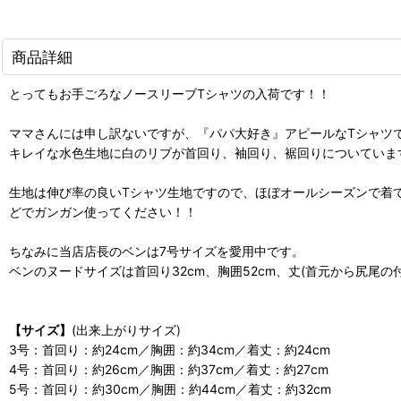
商品詳細
とってもお手ごろなノースリーブTシャツの入荷です！！
ママさんには申し訳ないですが、『パパ大好き』アピールなTシャツ
キレイな水色生地に白のリブが首回り、袖回り、裾回りについています。
生地は伸び率の良いTシャツ生地ですので、ほぼオールシーズンで着
どでガンガン使ってください！！
ちなみに当店店長のベンは7号サイズを愛用中です。
ベンのヌードサイズは首回り32cm、胸囲52cm、丈(首元から尻尾の付
【サイズ】
(出来上がりサイズ)
3号：首回り：約24cm／胸囲：約34cm／着丈：約24cm
4号：首回り：約26cm／胸囲：約37cm／着丈：約27cm
5号：首回り：約30cm／胸囲：約44cm／着丈：約32cm