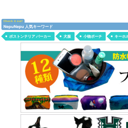
NepuNepu 人気キーワード
ボストンテリア パーカー
犬服
小物ポーチ
キーホ