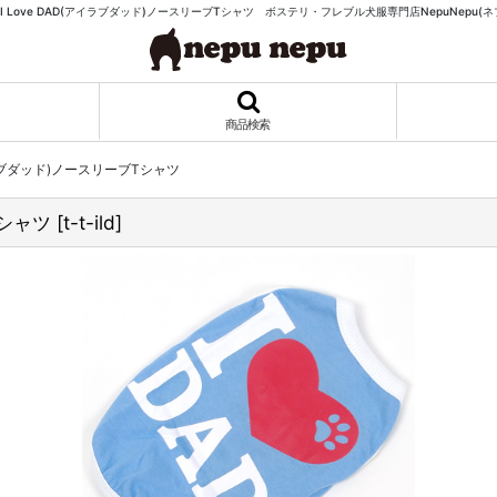
I Love DAD(アイラブダッド)ノースリーブTシャツ ボステリ・フレブル犬服専門店NepuNepu(ネ
商品検索
イラブダッド)ノースリーブTシャツ
Tシャツ
[
t-t-ild
]