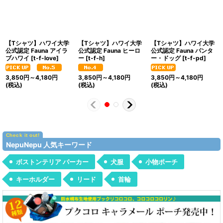
【Tシャツ】ハワイ大学
【Tシャツ】ハワイ大学
【Tシャツ】ハワイ大学
公式認定 Fauna アイラ
公式認定 Fauna ヒーロ
公式認定 Fauna パンタ
ブハワイ
[
t-f-love
]
ー
[
t-f-h
]
ー・ドッグ
[
t-f-pd
]
3,850
円
～4,180
円
3,850
円
～4,180
円
3,850
円
～4,180
円
(税込)
(税込)
(税込)
NepuNepu 人気キーワード
ボストンテリア パーカー
犬服
小物ポーチ
キーホルダー
リード
首輪