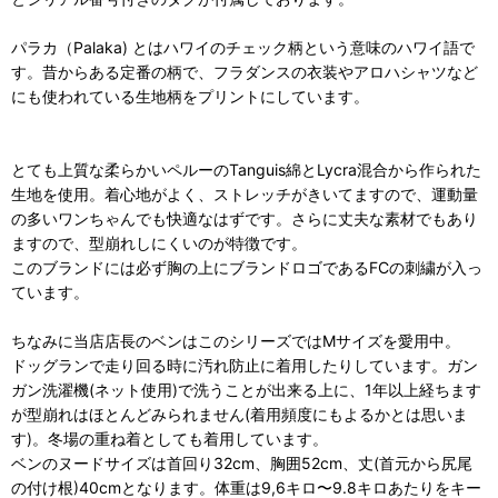
パラカ（Palaka) とはハワイのチェック柄という意味のハワイ語で
す。昔からある定番の柄で、フラダンスの衣装やアロハシャツなど
にも使われている生地柄をプリントにしています。
とても上質な柔らかいペルーのTanguis綿とLycra混合から作られた
生地を使用。着心地がよく、ストレッチがきいてますので、運動量
の多いワンちゃんでも快適なはずです。さらに丈夫な素材でもあり
ますので、型崩れしにくいのが特徴です。
このブランドには必ず胸の上にブランドロゴであるFCの刺繍が入っ
ています。
ちなみに当店店長のベンはこのシリーズではMサイズを愛用中。
ドッグランで走り回る時に汚れ防止に着用したりしています。ガン
ガン洗濯機(ネット使用)で洗うことが出来る上に、1年以上経ちます
が型崩れはほとんどみられません(着用頻度にもよるかとは思いま
す)。冬場の重ね着としても着用しています。
ベンのヌードサイズは首回り32cm、胸囲52cm、丈(首元から尻尾
の付け根)40cmとなります。体重は9,6キロ〜9.8キロあたりをキー