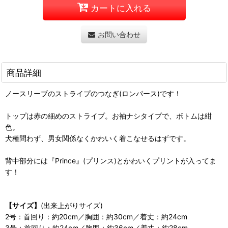
カートに入れる
お問い合わせ
商品詳細
ノースリーブのストライプのつなぎ(ロンパース)です！
トップは赤の細めのストライプ。お袖ナシタイプで、ボトムは紺
色。
犬種問わず、男女関係なくかわいく着こなせるはずです。
背中部分には『Prince』(プリンス)とかわいくプリントが入ってま
す！
【サイズ】
(出来上がりサイズ)
2号：首回り：約20cm／胸囲：約30cm／着丈：約24cm
3号：首回り：約24cm／胸囲：約36cm／着丈：約28cm