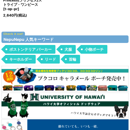
Princess(プリンセス)ス
トライプ・ワンピース
[
t-op-pr
]
2,640
円
(税込)
NepuNepu 人気キーワード
ボストンテリア パーカー
犬服
小物ポーチ
キーホルダー
リード
首輪