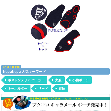
NepuNepu 人気キーワード
ボストンテリア パーカー
犬服
小物ポーチ
キーホルダー
リード
首輪