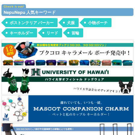
NepuNepu 人気キーワード
ボストンテリア パーカー
犬服
小物ポーチ
キーホルダー
リード
首輪