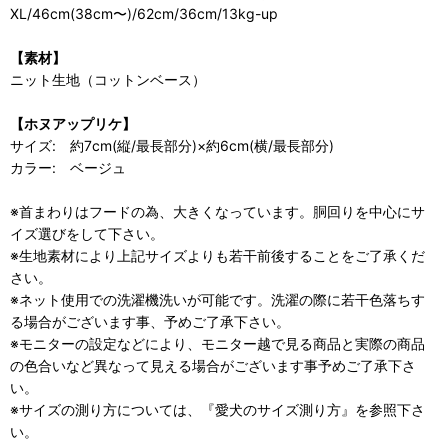
XL/46cm(38cm〜)/62cm/36cm/13kg-up
【素材】
ニット生地（コットンベース）
【ホヌアップリケ】
サイズ: 約7cm(縦/最長部分)×約6cm(横/最長部分)
カラー: ベージュ
※首まわりはフードの為、大きくなっています。胴回りを中心にサ
イズ選びをして下さい。
※生地素材により上記サイズよりも若干前後することをご了承くだ
さい。
※ネット使用での洗濯機洗いが可能です。洗濯の際に若干色落ちす
る場合がございます事、予めご了承下さい。
※モニターの設定などにより、モニター越で見る商品と実際の商品
の色合いなど異なって見える場合がございます事予めご了承下さ
い。
※サイズの測り方については、『愛犬のサイズ測り方』を参照下さ
い。