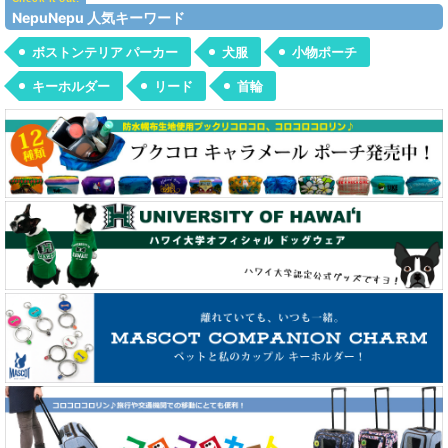
NepuNepu 人気キーワード
ボストンテリア パーカー
犬服
小物ポーチ
キーホルダー
リード
首輪