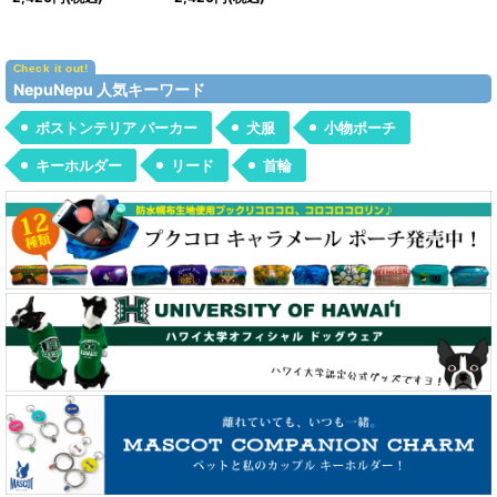
NepuNepu 人気キーワード
ボストンテリア パーカー
犬服
小物ポーチ
キーホルダー
リード
首輪