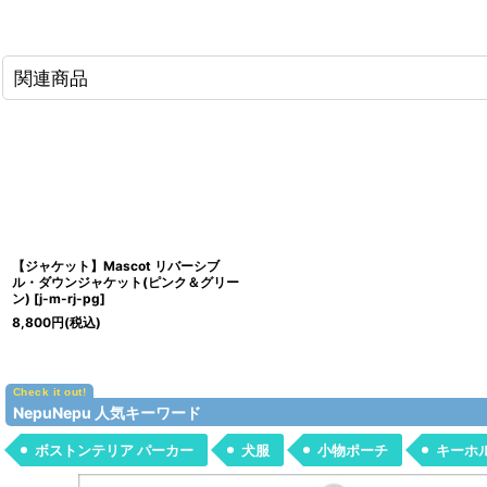
関連商品
【ジャケット】Mascot リバーシブ
ル・ダウンジャケット(ピンク＆グリー
ン)
[
j-m-rj-pg
]
8,800
円
(税込)
NepuNepu 人気キーワード
ボストンテリア パーカー
犬服
小物ポーチ
キーホ