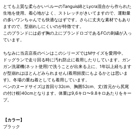
とても上質な柔らかいペルーのTanguis綿とLycra混合から作られた
生地を使用。着心地がよく、ストレッチがきいてますので、運動量
の多いワンちゃんでも快適なはずです。さらに丈夫な素材でもあり
ますので、型崩れしにくいのが特徴です。
このブランドには必ず胸の上にブランドロゴであるFCの刺繍が入っ
ています。
ちなみに当店店長のベンはこのシリーズではMサイズを愛用中。
ドッグランで走り回る時に汚れ防止に着用したりしています。ガン
ガン洗濯機(ネット使用)で洗うことが出来る上に、1年以上経ちます
が型崩れはほとんどみられません(着用頻度にもよるかとは思いま
す)。冬場の重ね着としても着用しています。
ベンのヌードサイズは首回り32cm、胸囲52cm、丈(首元から尻尾
の付け根)40cmとなります。体重は9,6キロ〜9.8キロあたりをキー
プ。
【カラー】
ブラック