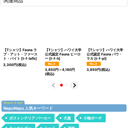
関連商品
【Tシャツ】Fauna ラ
【Tシャツ】ハワイ大学
【Tシャツ】ハワイ大学
ブ・アット・ファース
公式認定 Fauna ヒーロ
公式認定 Fauna パウ・
ト・バイト
[
t-f-lafb
]
ー
[
t-f-h
]
ラカ
[
t-f-pl
]
3,300
円
(税込)
3,850
円
～4,180
円
3,850
円
(税込)
(税込)
NepuNepu 人気キーワード
ボストンテリア パーカー
犬服
小物ポーチ
キーホルダー
リード
首輪