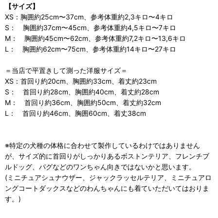
【サイズ】
XS：胸囲約25cm〜37cm、参考体重約2,3キロ〜4キロ
S： 胸囲約37cm〜45cm、参考体重約4,5キロ〜7キロ
M： 胸囲約45cm〜62cm、参考体重約7,2キロ〜13,6キロ
L： 胸囲約62cm〜75cm、参考体重約14キロ〜27キロ
＝当店で平置きして測った洋服サイズ＝
XS：首回り約20cm、胸囲約33cm、着丈約23cm
S： 首回り約28cm、胸囲約40cm、着丈約28cm
M： 首回り約36cm、胸囲約50cm、着丈約32cm
L： 首回り約46cm、胸囲60cm、着丈38cm
※特定の犬種の体格に合わせて製作しているわけではありません
が、サイズ的に首回りがしっかりあるボストンテリア、フレンチブ
ルドッグ、パグなどのワンちゃん向きではないかと思います。
(ミニチュアシュナウザー、ジャックラッセルテリア、ミニチュアロ
ングコートダックスなどのわんちゃんにも着ていただいてはおりま
す。)