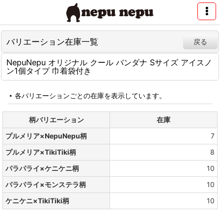
バリエーション在庫一覧
戻る
NepuNepu オリジナル クール バンダナ Sサイズ アイスノ
ン1個タイプ 巾着袋付き
各バリエーションごとの在庫を表示しています。
柄バリエーション
在庫
プルメリア×NepuNepu柄
7
プルメリア×TikiTiki柄
8
パラパライ×ケニケニ柄
10
パラパライ×モンステラ柄
10
ケニケニ×TikiTiki柄
10