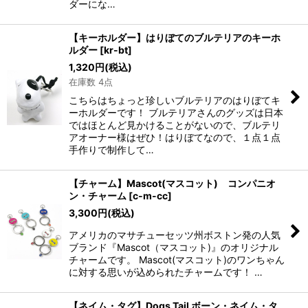
ダーにな…
【キーホルダー】はりぼてのブルテリアのキーホ
ルダー
[
kr-bt
]
1,320
円
(税込)
在庫数 4点
こちらはちょっと珍しいブルテリアのはりぼてキ
ーホルダーです！ ブルテリアさんのグッズは日本
ではほとんど見かけることがないので、ブルテリ
アオーナー様はぜひ！はりぼてなので、１点１点
手作りで制作して…
【チャーム】Mascot(マスコット) コンパニオ
ン・チャーム
[
c-m-cc
]
3,300
円
(税込)
アメリカのマサチューセッツ州ボストン発の人気
ブランド『Mascot（マスコット)』のオリジナル
チャームです。 Mascot(マスコット)のワンちゃん
に対する思いが込められたチャームです！ …
【ネイム・タグ】Dogs Tail ボーン・ネイム・タ