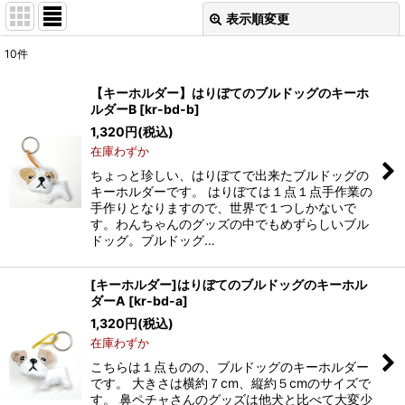
表示順変更
閉じる
10
件
表示数
:
【キーホルダー】はりぼてのブルドッグのキーホ
ルダーB
[
kr-bd-b
]
並び順
:
1,320
円
(税込)
在庫わずか
絞り込む
ちょっと珍しい、はりぼてで出来たブルドッグの
キーホルダーです。 はりぼては１点１点手作業の
手作りとなりますので、世界で１つしかないで
す。わんちゃんのグッズの中でもめずらしいブル
ドッグ。ブルドッグ…
[キーホルダー]はりぼてのブルドッグのキーホル
ダーA
[
kr-bd-a
]
1,320
円
(税込)
在庫わずか
こちらは１点ものの、ブルドッグのキーホルダー
です。 大きさは横約７cm、縦約５cmのサイズで
す。 鼻ペチャさんのグッズは他犬と比べて大変少