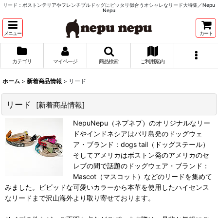
リード：ボストンテリアやフレンチブルドッグにピッタリ似合うオシャレなリード大特集／Nepu
Nepu
メニュー
カート
カテゴリ
マイページ
商品検索
ご利用案内
ホーム
>
新着商品情報
>
リード
リード
[
新着商品情報
]
NepuNepu（ネプネプ）のオリジナルなリー
ドやインドネシアはバリ島発のドッグウェ
ア・ブランド：dogs tail（ドッグステール）
そしてアメリカはボストン発のアメリカのセ
レブの間で話題のドッグウェア・ブランド：
Mascot（マスコット）などのリードを集めて
みました。ビビッドな可愛いカラーから本革を使用したハイセンス
なリードまで沢山海外より取り寄せております。