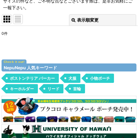
サイズの件など、ご不明な点などございます際は、是非お気軽にご
一報下さい。
表示順変更
閉じる
0
件
表示数
:
並び順
:
NepuNepu 人気キーワード
絞り込む
ボストンテリア パーカー
犬服
小物ポーチ
キーホルダー
リード
首輪