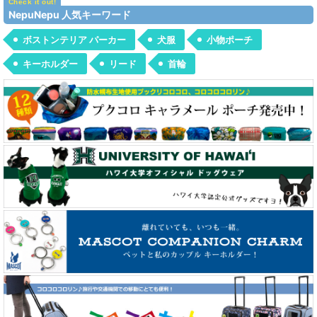
NepuNepu 人気キーワード
チャーム＆キーホルダー
ボストンテリア パーカー
犬服
小物ポーチ
ハワイアンレイ（犬用）
キーホルダー
リード
首輪
アイロンワッペン
置物など