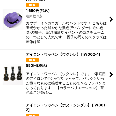
表示数
:
1,650
円
(税込)
在庫数 3点
並び順
:
カウボーイ＆カウガールなハットです！ こちらは
蛍光かかった鮮やかな紫色(ラベンダーに近い色
絞り込む
味)の帽子。 記念撮影やイベントのコスチューム
の一つとして人気です！ 帽子の周りのスタッズは
画像は星…
アイロン・ワッペン【ウクレレ】
[
IW002-1
]
550
円
(税込)
アイロン・ワッペン【ウクレレ】です。ご家庭用
のアイロンでTシャツやキャップ、バッグといっ
た様々なものに接着することのできるワッペンと
なっております。 【カラーバリエーション】 茶
色＆こげ茶/シ…
アイロン・ワッペン【ホヌ・シングル】
[
IW001-
2
]