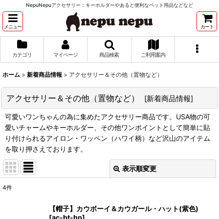
NepuNepuアクセサリー：キーホルダーやあると便利なペット用品などなど
メニュー
カート
カテゴリ
マイページ
商品検索
ご利用案内
ホーム
>
新着商品情報
>
アクセサリー＆その他（置物など）
アクセサリー＆その他（置物など）
[
新着商品情報
]
可愛いワンちゃんの為に集めたアクセサリー商品です。USA物の可
愛いチャームやキーホルダー、その他ワンポイントとして簡単に貼
り付けられるアイロン・ワッペン（ハワイ柄）など沢山のアイテム
を取り押さえております。
表示順変更
閉じる
4
件
サブカテゴリ
:
【帽子】カウボーイ＆カウガール・ハット(紫色)
[
ac-bt-hp
]