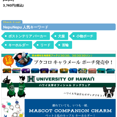
3,740
円
(税込)
NepuNepu 人気キーワード
ボストンテリア パーカー
犬服
小物ポーチ
キーホルダー
リード
首輪