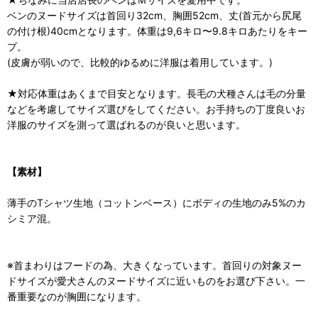
ベンのヌードサイズは首回り32cm、胸囲52cm、丈(首元から尻尾
の付け根)40cmとなります。体重は9,6キロ〜9.8キロあたりをキー
プ。
(皮膚が弱いので、比較的ゆるめに洋服は着用しています。)
★対応体重はあくまで目安となります。長毛の犬種さんは毛の分量
などを考慮してサイズ選びをしてください。お手持ちの丁度良いお
洋服のサイズを測って選ばれるのが良いと思います。
【素材】
薄手のTシャツ生地（コットンベース）にボディの生地のみ5%のカ
シミア混。
※首まわりはフードの為、大きくなっています。首回りの対象ヌー
ドサイズが愛犬さんのヌードサイズに近いものをお選び下さい。一
番重要なのが胸囲になります。