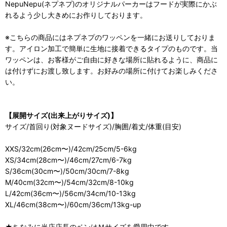
NepuNepu(ネプネプ)のオリジナルパーカーはフードが実際にかぶ
れるよう少し大きめにお作りしております。
※こちらの商品にはネプネプのワッペンを一緒にお送りしておりま
す。アイロン加工で簡単に生地に接着できるタイプのものです。当
ワッペンは、お客様がご自由に好きな場所に貼れるように、商品に
は付けずにお渡し致します。お好みの場所に付けてお楽しみくださ
い。
【展開サイズ(出来上がりサイズ)】
サイズ/首回り(対象ヌードサイズ)/胸囲/着丈/体重(目安)
XXS/32cm(26cm〜)/42cm/25cm/5-6kg
XS/34cm(28cm〜)/46cm/27cm/6-7kg
S/36cm(30cm〜)/50cm/30cm/7-8kg
M/40cm(32cm〜)/54cm/32cm/8-10kg
L/42cm(36cm〜)/56cm/34cm/10-13kg
XL/46cm(38cm〜)/60cm/36cm/13kg-up
★ちなみに当店店長のベンはＭサイズを愛用中です。