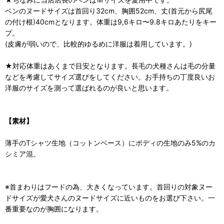
ベンのヌードサイズは首回り32cm、胸囲52cm、丈(首元から尻尾
の付け根)40cmとなります。体重は9,6キロ〜9.8キロあたりをキー
プ。
(皮膚が弱いので、比較的ゆるめに洋服は着用しています。)
★対応体重はあくまで目安となります。長毛の犬種さんは毛の分量
などを考慮してサイズ選びをしてください。お手持ちの丁度良いお
洋服のサイズを測って選ばれるのが良いと思います。
【素材】
薄手のTシャツ生地（コットンベース）にボディの生地のみ5%のカ
シミア混。
※首まわりはフードの為、大きくなっています。首回りの対象ヌー
ドサイズが愛犬さんのヌードサイズに近いものをお選び下さい。一
番重要なのが胸囲になります。