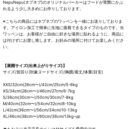
NepuNepu(ネプネプ)のオリジナルパーカーはフードが実際にかぶ
れるよう少し大きめにお作りしております。
※こちらの商品にはネプネプのワッペンを一緒にお送りしておりま
す。アイロン加工で簡単に生地に接着できるタイプのものです。当
ワッペンは、お客様がご自由に好きな場所に貼れるように、商品に
は付けずにお渡し致します。お好みの場所に付けてお楽しみくださ
い。
【展開サイズ(出来上がりサイズ)】
サイズ/首回り(対象ヌードサイズ)/胸囲/着丈/体重(目安)
XXS/32cm(26cm〜)/42cm/25cm/5-6kg
XS/34cm(28cm〜)/46cm/27cm/6-7kg
S/36cm(30cm〜)/50cm/30cm/7-8kg
M/40cm(32cm〜)/54cm/32cm/8-10kg
L/42cm(36cm〜)/56cm/34cm/10-13kg
XL/46cm(38cm〜)/60cm/36cm/13kg-up
★ちなみに当店店長のベンはＭサイズを愛用中です。