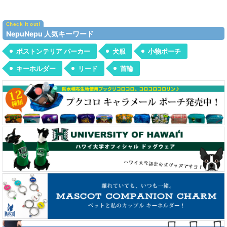
NepuNepu 人気キーワード
ボストンテリア パーカー
犬服
小物ポーチ
キーホルダー
リード
首輪