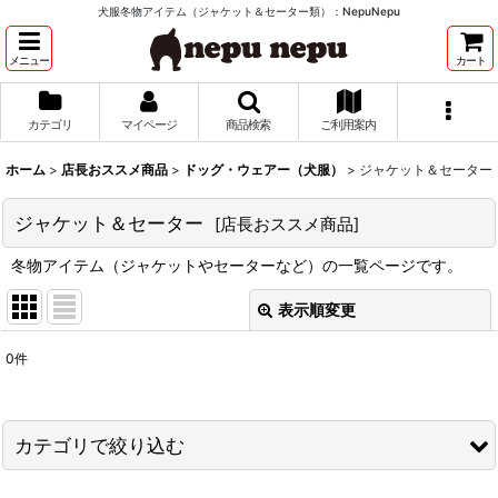
犬服冬物アイテム（ジャケット＆セーター類）：NepuNepu
メニュー
カート
カテゴリ
マイページ
商品検索
ご利用案内
ホーム
>
店長おススメ商品
>
ドッグ・ウェアー（犬服）
>
ジャケット＆セーター
ジャケット＆セーター
[
店長おススメ商品
]
冬物アイテム（ジャケットやセーターなど）の一覧ページです。
表示順変更
閉じる
0
件
表示数
:
並び順
:
カテゴリで絞り込む
絞り込む