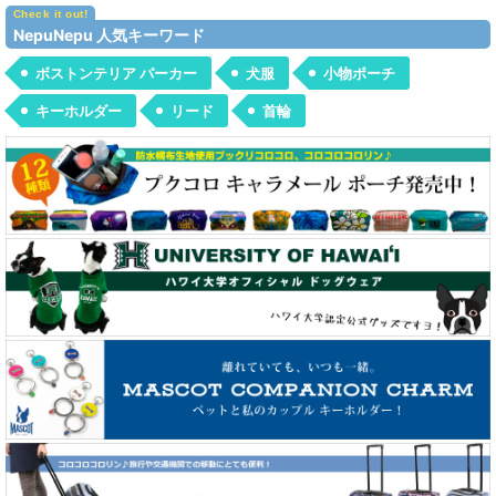
ドッグ・ウェアー（犬服） (全商品)
NepuNepu 人気キーワード
Tシャツ
ボストンテリア パーカー
犬服
小物ポーチ
パーカー
キーホルダー
リード
首輪
ジャケット＆セーター
バンダナ