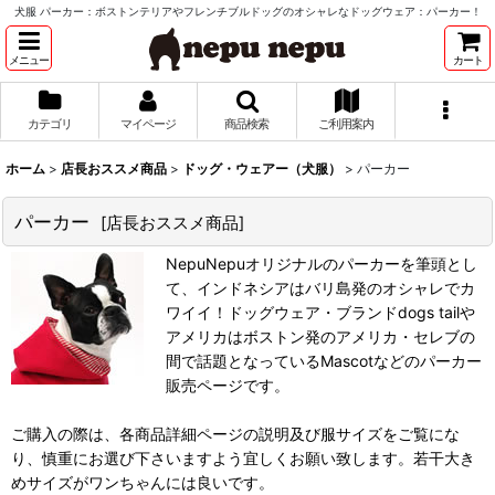
犬服 パーカー：ボストンテリアやフレンチブルドッグのオシャレなドッグウェア：パーカー！
メニュー
カート
カテゴリ
マイページ
商品検索
ご利用案内
ホーム
>
店長おススメ商品
>
ドッグ・ウェアー（犬服）
>
パーカー
パーカー
[
店長おススメ商品
]
NepuNepuオリジナルのパーカーを筆頭とし
て、インドネシアはバリ島発のオシャレでカ
ワイイ！ドッグウェア・ブランドdogs tailや
アメリカはボストン発のアメリカ・セレブの
間で話題となっているMascotなどのパーカー
販売ページです。
ご購入の際は、各商品詳細ページの説明及び服サイズをご覧にな
り、慎重にお選び下さいますよう宜しくお願い致します。若干大き
めサイズがワンちゃんには良いです。