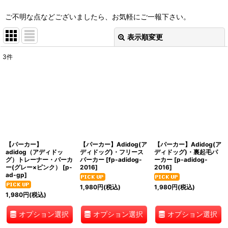
ご不明な点などございましたら、お気軽にご一報下さい。
表示順変更
閉じる
3
件
表示数
:
並び順
:
絞り込む
【パーカー】
【パーカー】Adidog(ア
【パーカー】Adidog(ア
adidog（アディドッ
ディドッグ)・フリース
ディドッグ)・裏起毛パ
グ）トレーナー・パーカ
パーカー
[
fp-adidog-
ーカー
[
p-adidog-
ー(グレー×ピンク）
[
p-
2016
]
2016
]
ad-gp
]
1,980
円
(税込)
1,980
円
(税込)
1,980
円
(税込)
オプション選択
オプション選択
オプション選択