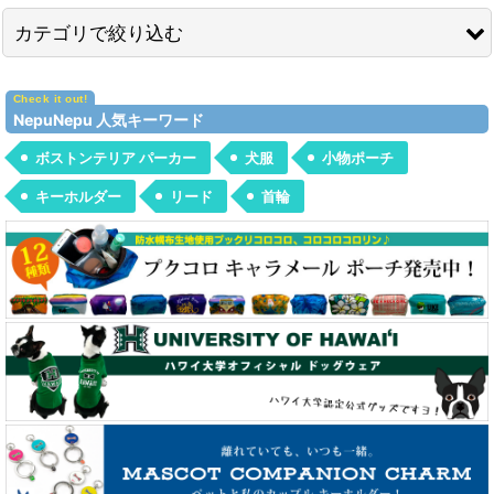
カテゴリで絞り込む
ドッグ・ウェアー（犬服） (全商品)
NepuNepu 人気キーワード
Tシャツ
ボストンテリア パーカー
犬服
小物ポーチ
パーカー
キーホルダー
リード
首輪
ジャケット＆セーター
バンダナ