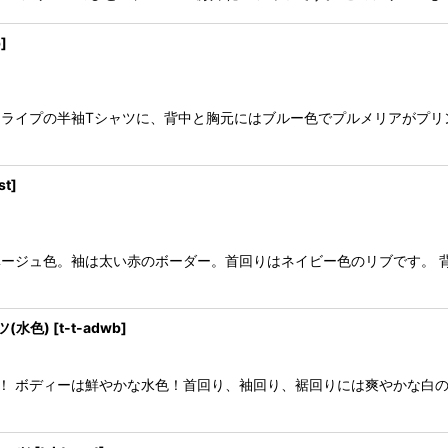
p
]
トライプの半袖Tシャツに、背中と胸元にはブルー色でプルメリアがプリ
st
]
ベージュ色。袖は太い赤のボーダー。首回りはネイビー色のリブです。 
ツ(水色)
[
t-t-adwb
]
！ ボディーは鮮やかな水色！首回り、袖回り、裾回りには爽やかな白の縁