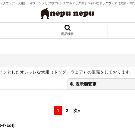
ッグウェア（犬服）：ボストンテリアやフレンチブルドッグのオシャレなドッグウェア（犬服）専
商品検索
インとしたオシャレな犬服（ドッグ・ウェア）の販売をしております。
表示順変更
1
2
次
»
t-f-col
]