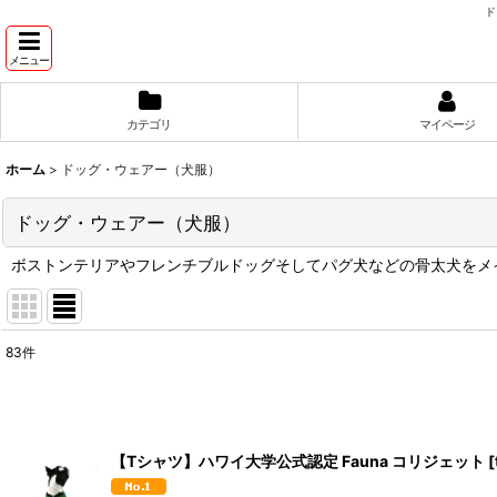
ド
メニュー
カテゴリ
マイページ
ホーム
>
ドッグ・ウェアー（犬服）
ドッグ・ウェアー（犬服）
ボストンテリアやフレンチブルドッグそしてパグ犬などの骨太犬をメ
83
件
サブカテゴリ
:
表示数
:
【Tシャツ】ハワイ大学公式認定 Fauna コリジェット
[
並び順
: