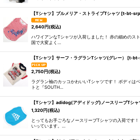
【Tシャツ】プルメリア・ストライプTシャツ
[
t-bt-sr
2,640
円
(税込)
ハワイアンなTシャツが入荷しました！ 赤の細めのス
国で大変よく…
【Tシャツ】サーフ・ラグランTシャツ(グレー）
[
t-bt-
2,750
円
(税込)
ラグラン袖のカッコかわいいTシャツです！ ボディは
トと『SOUTH…
【Tシャツ】adidog(アディドッグ)ノースリーブTシャ
1,320
円
(税込)
とってもお手ごろなノースリーブTシャツの入荷です！
いっています。…